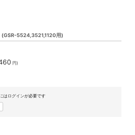
R-5524,3521,1120用)
,460
円)
には
ログイン
が必要です