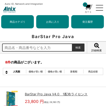
Auto-ID, Network and Integration
0
カート
商品カテゴリ
お気に入り
発注履歴
BarStar Pro Java
詳細検索
8
件
の商品がございます。
人気順
価格が安い順
価格が高い順
新着順
商品名順
BarStar Pro Java V4.0 1配布ライセンス
23,800 円
(税込 26,180 円)