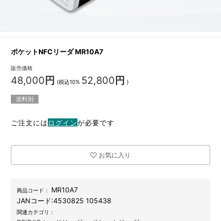
ポケットNFCリーダ MR10A7
販売価格
48,000
円
52,800
円
(税込10%
)
送料別
ご注文には
ログイン
が必要です
お気に入り
MR10A7
商品コード：
JANコード:
4530825 105438
関連カテゴリ：